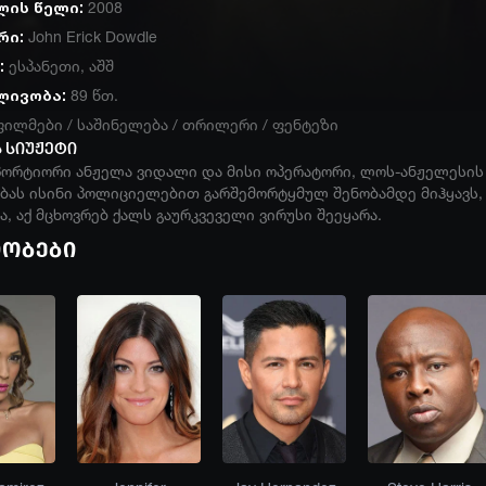
ლის წელი:
2008
რი:
John Erick Dowdle
:
ესპანეთი
,
აშშ
ლივობა:
89 წთ.
ფილმები
/
საშინელება
/
თრილერი
/
ფენტეზი
 სიუჟეტი
ორტიორი ანჟელა ვიდალი და მისი ოპერატორი, ლოს-ანჟელესის ღ
ებას ისინი პოლიციელებით გარშემორტყმულ შენობამდე მიჰყავს,
, აქ მცხოვრებ ქალს გაურკვეველი ვირუსი შეეყარა.
იობები