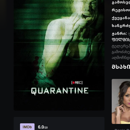
გამოსვ
რეჟისო
ქვეყანა
ხანგრძ
ჟანრი:
ფილმის
ტელერეპ
გამოძახ
აღმოჩნდა
მსახ
6.0
IMDb
/10