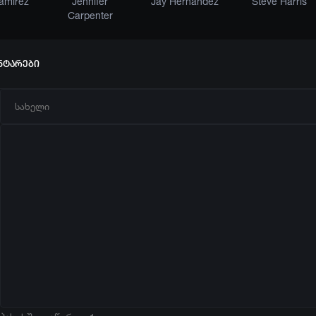
amirez
Jennifer
Jay Hernandez
Steve Harris
Carpenter
ნტარები