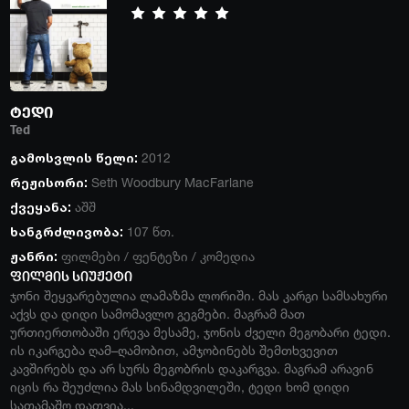
ტედი
Ted
გამოსვლის წელი:
2012
რეჟისორი:
Seth Woodbury MacFarlane
ქვეყანა:
აშშ
ხანგრძლივობა:
107 წთ.
ჟანრი:
ფილმები
/
ფენტეზი
/
კომედია
ფილმის სიუჟეტი
ჯონი შეყვარებულია ლამაზმა ლორიში. მას კარგი სამსახური
აქვს და დიდი სამომავლო გეგმები. მაგრამ მათ
ურთიერთობაში ერევა მესამე, ჯონის ძველი მეგობარი ტედი.
ის იკარგება ღამ–ღამობით, ამჯობინებს შემთხვევით
კავშირებს და არ სურს მეგობრის დაკარგვა. მაგრამ არავინ
იცის რა შეუძლია მას სინამდვილეში, ტედი ხომ დიდი
სათამაშო დათვია...