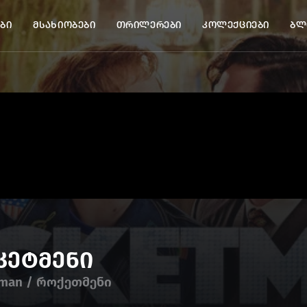
ბი
მსახიობები
თრილერები
კოლექციები
ბლ
კეტმენი
tman / როქეთმენი