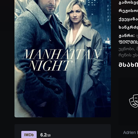
გამოსვ
რეჟისო
ქვეყანა
ხანგრძ
ჟანრი:
ფილმის
უცნობი, 
რენის უს
მსახ
Thomas Bair
Will Beinbrink
Frank Deal
Adrien
6.2
IMDb
/10