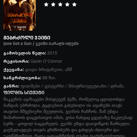
მებრძოლი ჯეინი
Jane Got a Gun / ჯეინი იარაღს იღებს
გამოსვლის წელი:
2015
რეჟისორი:
Gavin O'Connor
ქვეყანა:
დიდი ბრიტანეთი
,
აშშ
ხანგრძლივობა:
98 წთ.
ჟანრი:
ფილმები
/
ვესტერნი
/
მძაფრსიუჟეტიანი
/
დრამა
ფილმის სიუჟეტი
მაკკენის ავაზაკები მისდევენ ჰემს, რომელიც ცდილობდა
ბანდას ებრძოლა. ტყვიებით გახეხილი ის აფარებს თავს
თავისი მშვენიერი მეუღლის, ჯეინის რანჩოს. მან უნდა
მიმართოს დაცვისთვის იმას, ვისი ნახვაც ყველაზე ნაკლებად
სურს - ყოფილ საყვარელს. ჯეინს უნდა დაივიწყოს წარსული,
გაუმკლავდეს თავის გრძნობებს და გახდეს ძლიერი და
უკომპრომისო, რათა გადაარჩინოს ოჯახი დაქირავებულთა