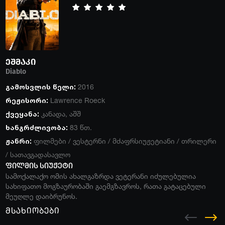
ეშმაკი
Diablo
გამოსვლის წელი:
2016
რეჟისორი:
Lawrence Roeck
ქვეყანა:
კანადა
,
აშშ
ხანგრძლივობა:
83 წთ.
ჟანრი:
ფილმები
/
ვესტერნი
/
მძაფრსიუჟეტიანი
/
თრილერი
/
სათავგადასავლო
ფილმის სიუჟეტი
სამოქალაქო ომის ახალგაზრდა ვეტერანი იძულებულია
სახიფათო მოგზაურობაში გაემგზავროს, რათა გატაცებული
მეუღლე დაიბრუნოს.
მსახიობები