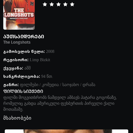
აუთსაიდერები
The Longshots
გამოსვლის წელი:
2008
რეჟისორი:
Limp Bizkit
ქვეყანა:
აშშ
ხანგრძლივობა:
94 წთ.
ჟანრი:
ფილმები
/
კომედია
/
საოჯახო
/
დრამა
ფილმის სიუჟეტი
ფილმი მოგვითხრობს ნამდვილ ამბავს პატარა გოგონაზე,
რომელიც გახდა ამერიკული ფეხბურთის პირველი ქალი
მოთამაშე.
მსახიობები