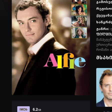
გამოსვ
რეჟისო
ქვეყანა
ხანგრძ
ჟანრი:
ფილმის
მანჰეტე
ურთიერთო
რომანი ა
მსახ
6.2
IMDb
/10