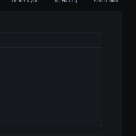
Renée Taylor
Jeff Harding
Sienna Miller