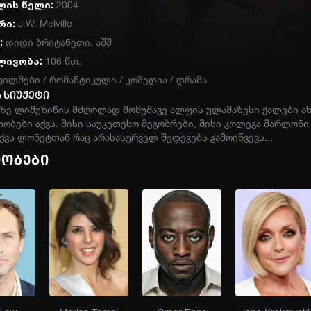
ლის წელი:
2004
რი:
J.W. Melville
:
დიდი ბრიტანეთი
,
აშშ
ლივობა:
106 წთ.
ფილმები
/
რომანტიკული
/
კომედია
/
დრამა
 სიუჟეტი
ნზე ლიმუზინის მძღოლად მომუშავე ალფის ულამაზესი ქალები ა
ბები აქვს. მისი საუკეთესო მეგობრები, მისი კოლეგა მარლონი 
ქვს ლონეტთან რაც არასასურველ შედეგებს გამოიწვევს...
იობები