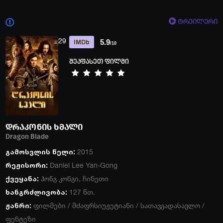
ტრეილერი
29
5.9
IMDb
/10
შეაფასეთ ფილმი
დრაკონის ხმალი
Dragon Blade
გამოსვლის წელი:
2015
რეჟისორი:
Daniel Lee Yan-Gong
ქვეყანა:
ჰონგ კონგი
,
ჩინეთი
ხანგრძლივობა:
127 წთ.
ჟანრი:
ფილმები
/
მძაფრსიუჟეტიანი
/
სათავგადასავლო
/
ფენტეზი