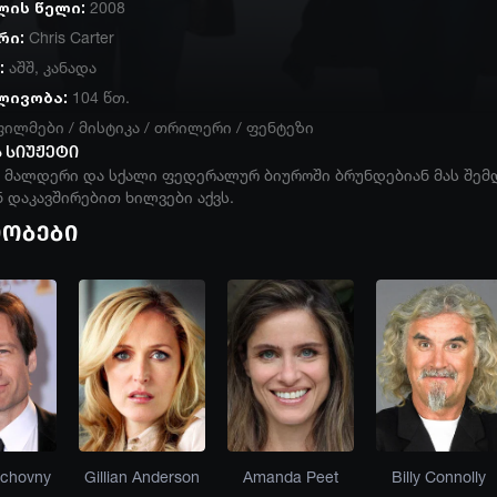
ლის წელი:
2008
რი:
Chris Carter
:
აშშ
,
კანადა
ლივობა:
104 წთ.
ფილმები
/
მისტიკა
/
თრილერი
/
ფენტეზი
 სიუჟეტი
ი მალდერი და სქალი ფედერალურ ბიუროში ბრუნდებიან მას შემ
 დაკავშირებით ხილვები აქვს.
იობები
uchovny
Gillian Anderson
Amanda Peet
Billy Connolly