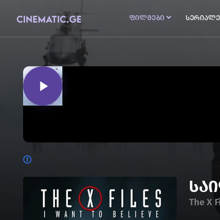
ფილმები
სერიალე
საი
The X F