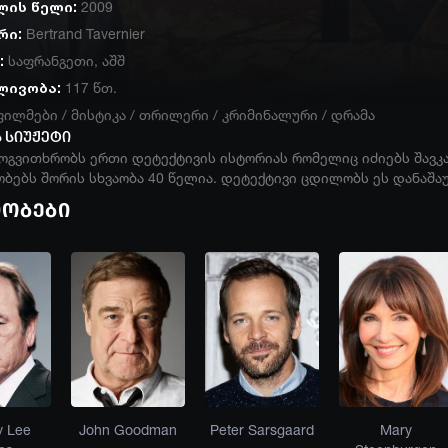
ლის წელი:
2009
რი:
Bertrand Tavernier
:
საფრანგეთი
,
აშშ
ლივობა:
117 წთ.
ფილმები
/
მისტიკა
/
თრილერი
/
კრიმინალური
/
დრამა
 სიუჟეტი
ოგვითხრობს ერთი დეტექტივის ისტორიას რომელიც იძიებს შავკა
ბებს შორის სხვაობა 40 წელია. დეტექტივი ცდილობს ეს დანაშა
იობები
 Lee
John Goodman
Peter Sarsgaard
Mary