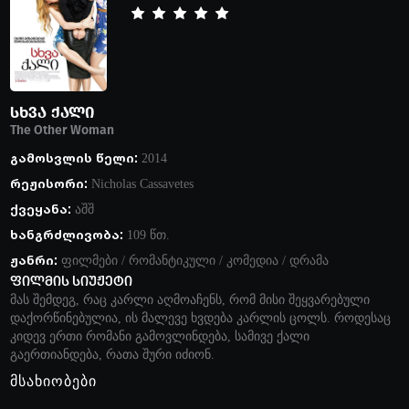
სხვა ქალი
The Other Woman
გამოსვლის წელი:
2014
რეჟისორი:
Nicholas Cassavetes
ქვეყანა:
აშშ
ხანგრძლივობა:
109 წთ.
ჟანრი:
ფილმები
/
რომანტიკული
/
კომედია
/
დრამა
ფილმის სიუჟეტი
მას შემდეგ, რაც კარლი აღმოაჩენს, რომ მისი შეყვარებული
დაქორწინებულია, ის მალევე ხვდება კარლის ცოლს. როდესაც
კიდევ ერთი რომანი გამოვლინდება, სამივე ქალი
გაერთიანდება, რათა შური იძიონ.
მსახიობები