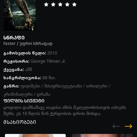
სწრაფი
Faster / უფრო სწრაფად
გამოსვლის წელი:
2010
რეჟისორი:
George Tillman Jr.
ქვეყანა:
აშშ
ხანგრძლივობა:
98 წთ.
ჟანრი:
ფილმები
/
მძაფრსიუჟეტიანი
/
თრილერი
/
კრიმინალური
/
დრამა
ფილმის სიუჟეტი
ყოფილი დამნაშავე თავისი ძმის მკლელობისთვის იძიებს
შურს. ეს 10 წლის წინ ქურდობის დროს მოხდა.
მსახიობები