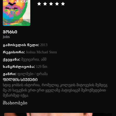
ჯობსი
Jobs
გამოსვლის წელი:
2013
რეჟისორი:
Joshua Michael Stern
ქვეყანა:
შვეიცარია
,
აშშ
ხანგრძლივობა:
129 წთ.
ჟანრი:
ფილმები
/
დრამა
ფილმის სიუჟეტი
სტივ ჯობსის ისტორია, რომელიც კოლეჯის მიტოვების შემდეგ
მე-20 საუკუნის ერთ-ერთ ყველაზე პატივსაცემ შემოქმედებით
მეწარმედ იქცა.
მსახიობები