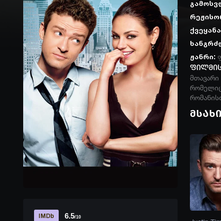
გამოსვ
რეჟისო
ქვეყანა
ხანგრძ
ჟანრი:
ფილმის
მთავარი 
რომელიც
რომანისთ
მსახ
6.5
IMDb
/10