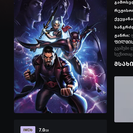
გამოსვ
რეჟისო
ქვეყანა
ხანგრძ
ჟანრი:
ფილმის
გვამები 
სექსითაც 
მსახ
7.0
IMDb
/10